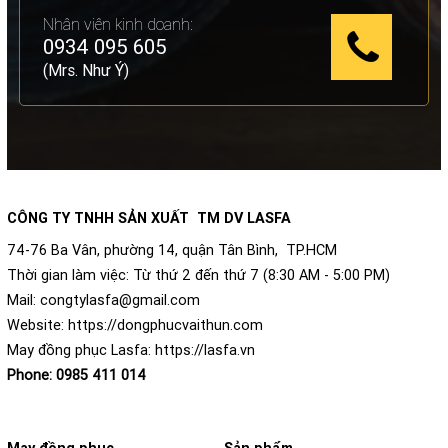
Nhân viên kinh doanh:
0934 095 605
(Mrs. Như Ý)
CÔNG TY TNHH SẢN XUẤT TM DV LASFA
74-76 Ba Vân, phường 14, quận Tân Bình, TP.HCM
Thời gian làm việc: Từ thứ 2 đến thứ 7 (8:30 AM - 5:00 PM)
Mail:
congtylasfa@gmail.com
Website:
https://dongphucvaithun.com
May đồng phục Lasfa:
https://lasfa.vn
Phone:
0985 411 014