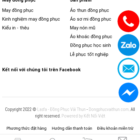
May đồng phục
Sản phẩm
May đồng phục
Áo thun đồng phục
Kinh nghiệm may đồng phục
Áo sơ mi đồng phục
Kiểu in - thêu
May nón mũ
Áo khoác đồng phục
Đồng phục học sinh
Lễ phục tốt nghiệp
Kết nối với chúng tôi trên Facebook
Copyright 2022 ©
Lasfa - Đồng Phục Vải Thun
-
Dongphucvaithun.com
. All
right reserved.
Powered by Kết Nối Việt
Phương thức đặt hàng
Hướng dẫn thanh toán
Điều khoản miễn trừ