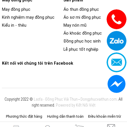
May đồng phục
Sản phẩm
May đồng phục
Áo thun đồng phục
Kinh nghiệm may đồng phục
Áo sơ mi đồng phục
Kiểu in - thêu
May nón mũ
Áo khoác đồng phục
Đồng phục học sinh
Lễ phục tốt nghiệp
Kết nối với chúng tôi trên Facebook
Copyright 2022 ©
Lasfa - Đồng Phục Vải Thun
-
Dongphucvaithun.com
. All
right reserved.
Powered by Kết Nối Việt
Phương thức đặt hàng
Hướng dẫn thanh toán
Điều khoản miễn trừ