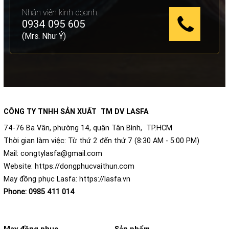
Nhân viên kinh doanh:
0934 095 605
(Mrs. Như Ý)
CÔNG TY TNHH SẢN XUẤT TM DV LASFA
74-76 Ba Vân, phường 14, quận Tân Bình, TP.HCM
Thời gian làm việc: Từ thứ 2 đến thứ 7 (8:30 AM - 5:00 PM)
Mail:
congtylasfa@gmail.com
Website:
https://dongphucvaithun.com
May đồng phục Lasfa:
https://lasfa.vn
Phone:
0985 411 014