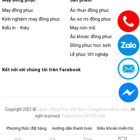
May đồng phục
Sản phẩm
May đồng phục
Áo thun đồng phục
Kinh nghiệm may đồng phục
Áo sơ mi đồng phục
Kiểu in - thêu
May nón mũ
Áo khoác đồng phục
Đồng phục học sinh
Lễ phục tốt nghiệp
Kết nối với chúng tôi trên Facebook
Copyright 2022 ©
Lasfa - Đồng Phục Vải Thun
-
Dongphucvaithun.com
. All
right reserved.
Powered by Kết Nối Việt
Phương thức đặt hàng
Hướng dẫn thanh toán
Điều khoản miễn trừ