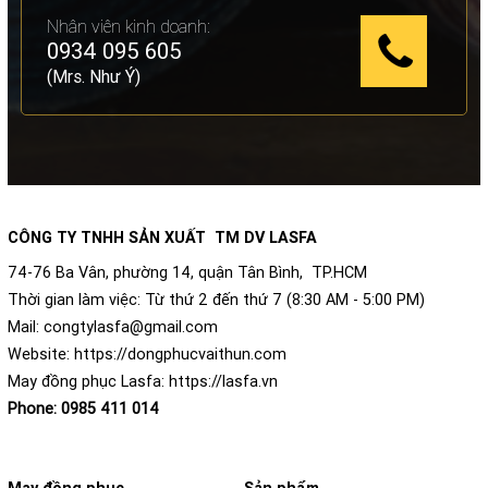
Nhân viên kinh doanh:
0934 095 605
(Mrs. Như Ý)
CÔNG TY TNHH SẢN XUẤT TM DV LASFA
74-76 Ba Vân, phường 14, quận Tân Bình, TP.HCM
Thời gian làm việc: Từ thứ 2 đến thứ 7 (8:30 AM - 5:00 PM)
Mail:
congtylasfa@gmail.com
Website:
https://dongphucvaithun.com
May đồng phục Lasfa:
https://lasfa.vn
Phone:
0985 411 014