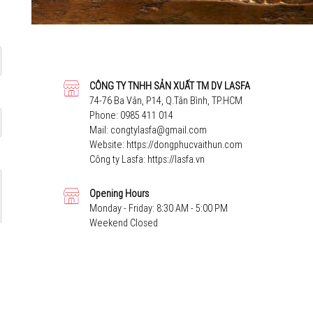
CÔNG TY TNHH SẢN XUẤT TM DV LASFA
74-76 Ba Vân, P14, Q.Tân Bình, TP.HCM
Phone:
0985 411 014
Mail:
congtylasfa@gmail.com
Website:
https://dongphucvaithun.com
Công ty Lasfa:
https://lasfa.vn
Opening Hours
Monday - Friday: 8:30 AM - 5:00 PM
Weekend Closed