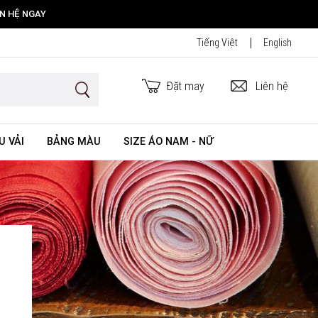
ÊN HỆ NGAY
Tiếng Việt
English
Đặt may
Liên hệ
U VẢI
BẢNG MÀU
SIZE ÁO NAM - NỮ