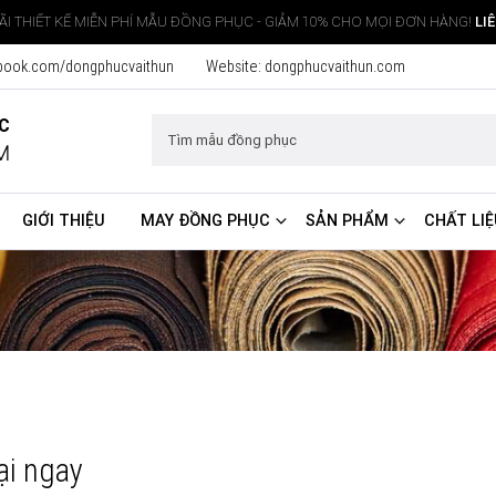
I THIẾT KẾ MIỄN PHÍ MẪU ĐỒNG PHỤC - GIẢM 10% CHO MỌI ĐƠN HÀNG!
LI
book.com/dongphucvaithun
Website:
dongphucvaithun.com
ỤC
M
GIỚI THIỆU
MAY ĐỒNG PHỤC
SẢN PHẨM
CHẤT LIỆ
lại ngay