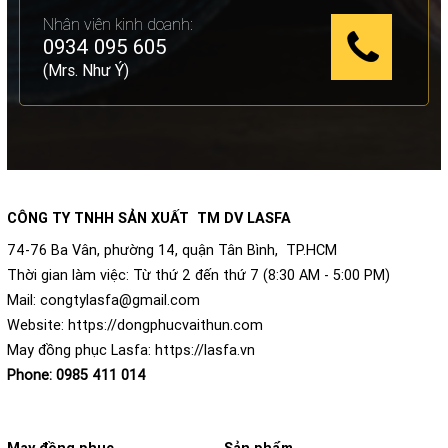
Nhân viên kinh doanh:
0934 095 605
(Mrs. Như Ý)
CÔNG TY TNHH SẢN XUẤT TM DV LASFA
74-76 Ba Vân, phường 14, quận Tân Bình, TP.HCM
Thời gian làm việc: Từ thứ 2 đến thứ 7 (8:30 AM - 5:00 PM)
Mail:
congtylasfa@gmail.com
Website:
https://dongphucvaithun.com
May đồng phục Lasfa:
https://lasfa.vn
Phone:
0985 411 014