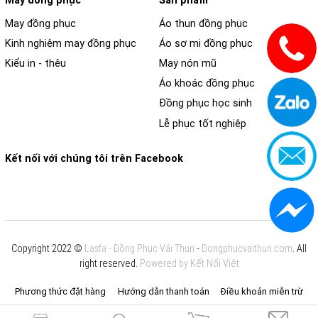
May đồng phục
Sản phẩm
May đồng phục
Áo thun đồng phục
Kinh nghiệm may đồng phục
Áo sơ mi đồng phục
Kiểu in - thêu
May nón mũ
Áo khoác đồng phục
Đồng phục học sinh
Lễ phục tốt nghiệp
Kết nối với chúng tôi trên Facebook
Copyright 2022 ©
Lasfa - Đồng Phục Vải Thun
-
Dongphucvaithun.com
. All
right reserved.
Powered by Kết Nối Việt
Phương thức đặt hàng
Hướng dẫn thanh toán
Điều khoản miễn trừ