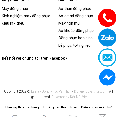
May đồng phục
Sản phẩm
May đồng phục
Áo thun đồng phục
Kinh nghiệm may đồng phục
Áo sơ mi đồng phục
Kiểu in - thêu
May nón mũ
Áo khoác đồng phục
Đồng phục học sinh
Lễ phục tốt nghiệp
Kết nối với chúng tôi trên Facebook
Copyright 2022 ©
Lasfa - Đồng Phục Vải Thun
-
Dongphucvaithun.com
. All
right reserved.
Powered by Kết Nối Việt
Phương thức đặt hàng
Hướng dẫn thanh toán
Điều khoản miễn trừ