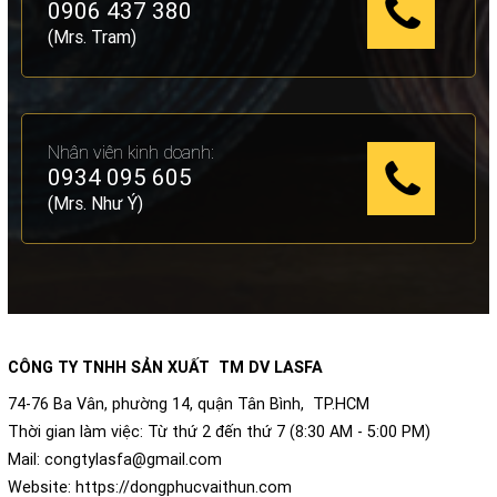
0906 437 380
(Mrs. Tram)
Nhân viên kinh doanh:
0934 095 605
(Mrs. Như Ý)
CÔNG TY TNHH SẢN XUẤT TM DV LASFA
74-76 Ba Vân, phường 14, quận Tân Bình, TP.HCM
Thời gian làm việc: Từ thứ 2 đến thứ 7 (8:30 AM - 5:00 PM)
Mail:
congtylasfa@gmail.com
Website:
https://dongphucvaithun.com