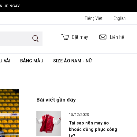
ÊN HỆ NGAY
Tiếng Việt
English
Đặt may
Liên hệ
U VẢI
BẢNG MÀU
SIZE ÁO NAM - NỮ
Bài viết gần đây
15/12/2023
Tại sao nên may áo
khoác đồng phục công
ty?