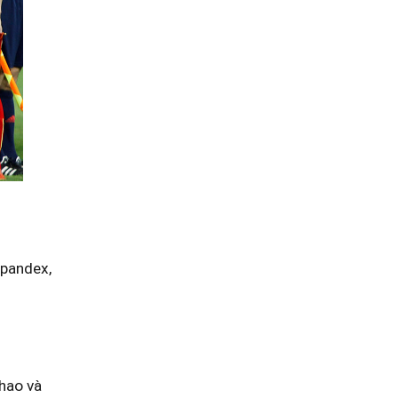
Spandex,
thao và