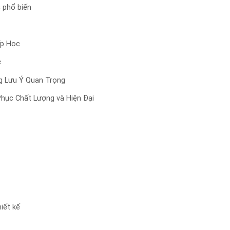
 phổ biến
ấp Học
ẻ
g Lưu Ý Quan Trọng
Phục Chất Lượng và Hiện Đại
iết kế