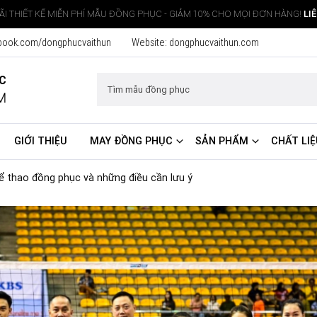
I THIẾT KẾ MIỄN PHÍ MẪU ĐỒNG PHỤC - GIẢM 10% CHO MỌI ĐƠN HÀNG!
LI
book.com/dongphucvaithun
Website:
dongphucvaithun.com
ỤC
M
GIỚI THIỆU
MAY ĐỒNG PHỤC
SẢN PHẨM
CHẤT LIỆ
hể thao đồng phục và những điều cần lưu ý