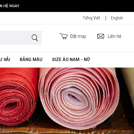
ÊN HỆ NGAY
Tiếng Việt
English
Đặt may
Liên hệ
U VẢI
BẢNG MÀU
SIZE ÁO NAM - NỮ