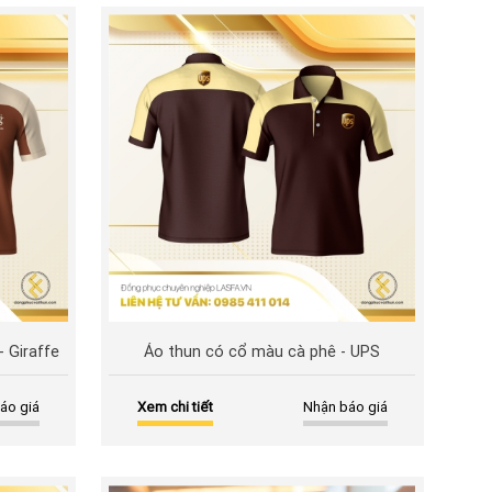
 Giraffe
Áo thun có cổ màu cà phê - UPS
áo giá
Xem chi tiết
Nhận báo giá