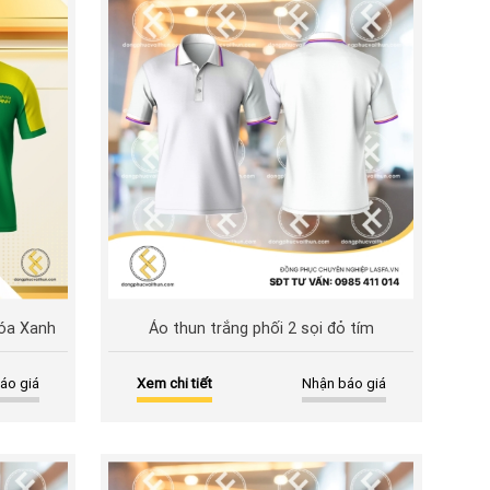
Hóa Xanh
Áo thun trắng phối 2 sọi đỏ tím
áo giá
Xem chi tiết
Nhận báo giá