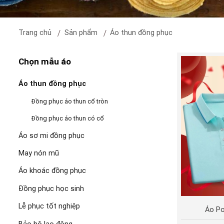
Trang chủ
Sản phẩm
Áo thun đồng phục
Chọn mẫu áo
Áo thun đồng phục
Đồng phục áo thun cổ tròn
Đồng phục áo thun có cổ
Áo sơ mi đồng phục
May nón mũ
Áo khoác đồng phục
Đồng phục học sinh
Lễ phục tốt nghiệp
Áo Po
Bảo hộ lao động