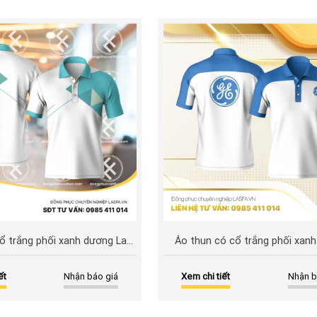
Áo thun có cổ trắng phối xanh dương Lasfa.vn
Áo thun có cổ trắng phối xan
ết
Nhận báo giá
Xem chi tiết
Nhận b