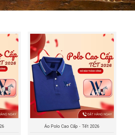
26
Áo Polo Cao Cấp - Tết 2026