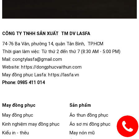
CÔNG TY TNHH SẢN XUẤT TM DV LASFA
74-76 Ba Vân, phường 14, quận Tân Bình, TP.HCM
Thời gian làm việc: Từ thứ 2 đến thứ 7 (8:30 AM - 5:00 PM)
Mail:
congtylasfa@gmail.com
Website:
https://dongphucvaithun.com
May đồng phục Lasfa:
https://lasfa.vn
Phone:
0985 411 014
May đồng phục
Sản phẩm
May đồng phục
Áo thun đồng phục
Kinh nghiệm may đồng phục
Áo sơ mi đồng phục
Kiểu in - thêu
May nón mũ