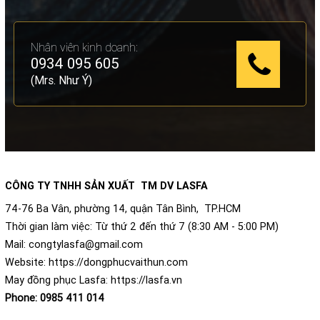
Nhân viên kinh doanh:
0934 095 605
(Mrs. Như Ý)
CÔNG TY TNHH SẢN XUẤT TM DV LASFA
74-76 Ba Vân, phường 14, quận Tân Bình, TP.HCM
Thời gian làm việc: Từ thứ 2 đến thứ 7 (8:30 AM - 5:00 PM)
Mail:
congtylasfa@gmail.com
Website:
https://dongphucvaithun.com
May đồng phục Lasfa:
https://lasfa.vn
Phone:
0985 411 014