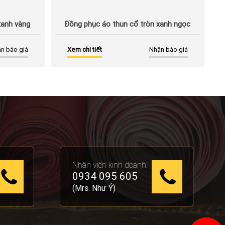
xanh vàng
Đồng phục áo thun cổ tròn xanh ngọc
n báo giá
Xem chi tiết
Nhận báo giá
Nhân viên kinh doanh:
0934 095 605
(Mrs. Như Ý)