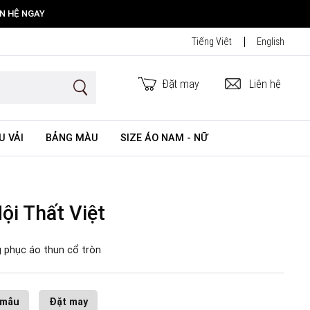
ÊN HỆ NGAY
Tiếng Việt
English
Đặt may
Liên hệ
U VẢI
BẢNG MÀU
SIZE ÁO NAM - NỮ
ội Thất Việt
 phục áo thun cổ tròn
 mẫu
Đặt may