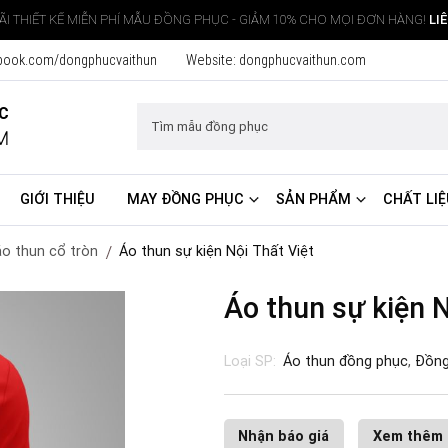
I THIẾT KẾ MIỄN PHÍ MẪU ĐỒNG PHỤC - GIẢM 10% CHO MỌI ĐƠN HÀNG!
LI
book.com/dongphucvaithun
Website:
dongphucvaithun.com
ỤC
M
GIỚI THIỆU
MAY ĐỒNG PHỤC
SẢN PHẨM
CHẤT LIỆ
o thun cổ tròn
Áo thun sự kiện Nội Thất Việt
Áo thun sự kiện N
Loại SP:
Áo thun đồng phục
,
Đồng
Nhận báo giá
Xem thêm