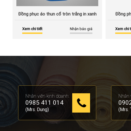
Đồng phục áo thun cổ tròn trắng in xanh
Đồng ph
Xem chi tiết
Nhận báo giá
Xem chi t
Nhân viên kinh doanh:
Nhân v
0985 411 014
0902
(Mrs. Dung)
(Mrs. 