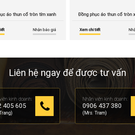
ục áo thun cổ tròn tím xanh
Đồng phục áo thun cổ tròn 
iết
Nhận báo giá
Xem chi tiết
Nhậ
Liên hệ ngay để được tư vấn
iên kinh doanh:
Nhân viên kinh doanh:
 405 605
0906 437 380
Trang)
(Mrs. Tram)