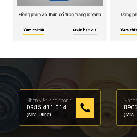
Đồng phục áo thun cổ tròn trắng in xanh
Đồng ph
Xem chi tiết
Nhận báo giá
Xem chi t
Nhân viên kinh doanh:
Nhân v
0985 411 014
0902
(Mrs. Dung)
(Mrs. 