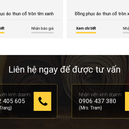
ục áo thun cổ tròn tím xanh
Đồng phục áo thun cổ tròn 
iết
Nhận báo giá
Xem chi tiết
Nhậ
Liên hệ ngay để được tư vấn
iên kinh doanh:
Nhân viên kinh doanh:
 405 605
0906 437 380
Trang)
(Mrs. Tram)