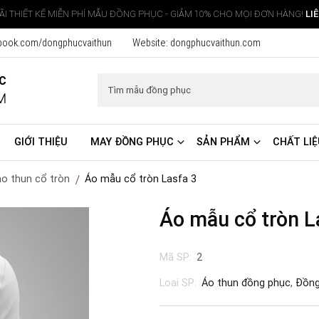
I THIẾT KẾ MIỄN PHÍ MẪU ĐỒNG PHỤC - GIẢM 10% CHO MỌI ĐƠN HÀNG!
LI
book.com/dongphucvaithun
Website:
dongphucvaithun.com
ỤC
M
GIỚI THIỆU
MAY ĐỒNG PHỤC
SẢN PHẨM
CHẤT LIỆ
o thun cổ tròn
Áo mẫu cổ tròn Lasfa 3
Áo mẫu cổ tròn L
Mã SP:
2
Loại SP:
Áo thun đồng phục
,
Đồng