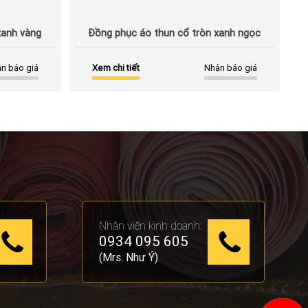
xanh vàng
Đồng phục áo thun cổ tròn xanh ngọc
n báo giá
Xem chi tiết
Nhận báo giá
Nhân viên kinh doanh:
0934 095 605
(Mrs. Như Ý)