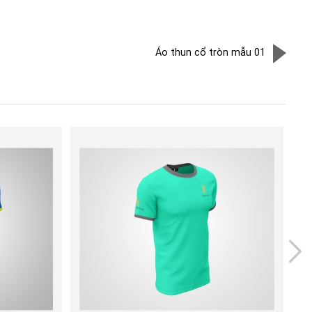
Áo thun cổ tròn mẫu 01