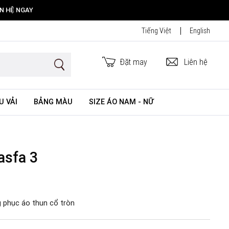
ÊN HỆ NGAY
Tiếng Việt
English
Đặt may
Liên hệ
U VẢI
BẢNG MÀU
SIZE ÁO NAM - NỮ
asfa 3
 phục áo thun cổ tròn