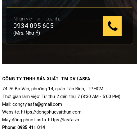
Nhân viên kinh doanh:
0934 095 605
(Mrs. Như Ý)
CÔNG TY TNHH SẢN XUẤT TM DV LASFA
74-76 Ba Vân, phường 14, quận Tân Bình, TP.HCM
Thời gian làm việc: Từ thứ 2 đến thứ 7 (8:30 AM - 5:00 PM)
Mail:
congtylasfa@gmail.com
Website:
https://dongphucvaithun.com
May đồng phục Lasfa:
https://lasfa.vn
Phone:
0985 411 014