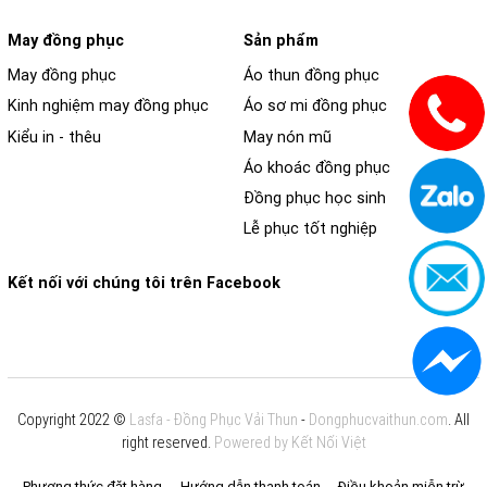
May đồng phục
Sản phẩm
May đồng phục
Áo thun đồng phục
Kinh nghiệm may đồng phục
Áo sơ mi đồng phục
Kiểu in - thêu
May nón mũ
Áo khoác đồng phục
Đồng phục học sinh
Lễ phục tốt nghiệp
Kết nối với chúng tôi trên Facebook
Copyright 2022 ©
Lasfa - Đồng Phục Vải Thun
-
Dongphucvaithun.com
. All
right reserved.
Powered by Kết Nối Việt
Phương thức đặt hàng
Hướng dẫn thanh toán
Điều khoản miễn trừ