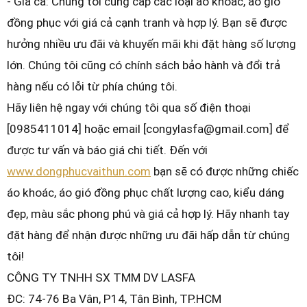
- Giá cả: Chúng tôi cung cấp các loại áo khoác, áo gió
đồng phục với giá cả cạnh tranh và hợp lý. Bạn sẽ được
hưởng nhiều ưu đãi và khuyến mãi khi đặt hàng số lượng
lớn. Chúng tôi cũng có chính sách bảo hành và đổi trả
hàng nếu có lỗi từ phía chúng tôi.
Hãy liên hệ ngay với chúng tôi qua số điện thoại
[0985411014] hoặc email [congylasfa@gmail.com] để
được tư vấn và báo giá chi tiết. Đến với
www.dongphucvaithun.com
bạn sẽ có được những chiếc
áo khoác, áo gió đồng phục chất lượng cao, kiểu dáng
đẹp, màu sắc phong phú và giá cả hợp lý. Hãy nhanh tay
đặt hàng để nhận được những ưu đãi hấp dẫn từ chúng
tôi!
CÔNG TY TNHH SX TMM DV LASFA
ĐC: 74-76 Ba Vân, P14, Tân Bình, TP.HCM