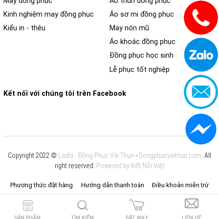
May đồng phục
Áo thun đồng phục
Kinh nghiệm may đồng phục
Áo sơ mi đồng phục
Kiểu in - thêu
May nón mũ
Áo khoác đồng phục
Đồng phục học sinh
Lễ phục tốt nghiệp
Kết nối với chúng tôi trên Facebook
Copyright 2022 ©
Lasfa - Đồng Phục Vải Thun
-
Dongphucvaithun.com
. All
right reserved.
Powered by Kết Nối Việt
Phương thức đặt hàng
Hướng dẫn thanh toán
Điều khoản miễn trừ
SẢN PHẨM
TÌM KIẾM
ĐẶT MAY
LIÊN HỆ